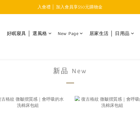
入會禮 │ 加入會員享$50元購物金
免運費 │ 滿$999元 超商取貨免運 
免運費 │ 滿$999元 超商取貨免運 
好眠寢具 │ 選風格
New Page
居家生活 │ 日用品
新品 New