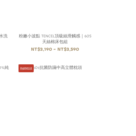
水洗
粉嫩小波點 TENCEL頂級絲滑觸感｜60S
天絲棉床包組
NT$3,190 ~ NT$3,590
熱銷枕頭