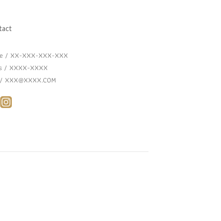
tact
ne / XX-XXX-XXX-XXX
rs / XXXX-XXXX
l / XXX@XXXX.COM