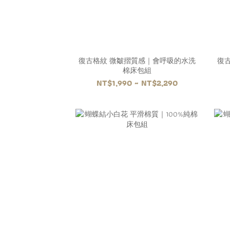
復古格紋 微皺摺質感｜會呼吸的水洗
復
棉床包組
NT$1,990 ~ NT$2,290