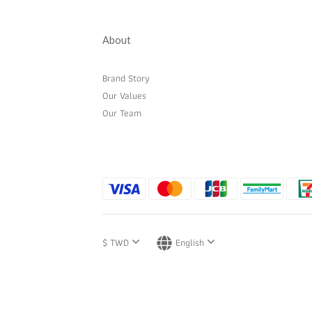
About
Brand Story
Our Values
Our Team
$
TWD
English