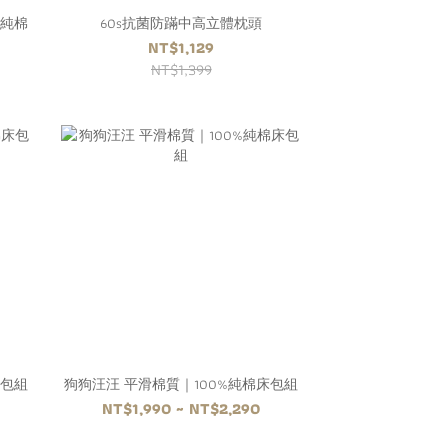
%純棉
60s抗菌防蹣中高立體枕頭
NT$1,129
NT$1,399
床包組
狗狗汪汪 平滑棉質｜100%純棉床包組
NT$1,990 ~ NT$2,290