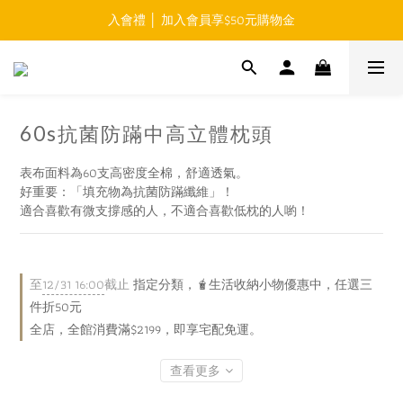
入會禮 │ 加入會員享$50元購物金
免運費 │ 滿$999元 超商取貨免運 
免運費 │ 滿$999元 超商取貨免運 
60s抗菌防蹣中高立體枕頭
表布面料為60支高密度全棉，舒適透氣。
好重要：「填充物為抗菌防蹣纖維」！
適合喜歡有微支撐感的人，不適合喜歡低枕的人喲！
至
12/31 16:00
截止
指定分類，🧋生活收納小物優惠中，任選三
件折50元
全店，全館消費滿$2199，即享宅配免運。
查看更多