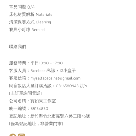
常見問題 Q/A
床包材質解析 Materials
清潔保養方式 Cleaning
寢具小叮嚀 Remind
聯絡我們
服務時間：平日10:30 - 17:30
客服人員：
Facebook私訊
/
IG小盒子
客服信箱：myselfspace.net@gmail.com
民宿飯店大量訂購洽談：03-6580943 洪's
(非訂單詢問電話)
公司名稱：寶如果工作室
統一編號：85134830
登記地址：新竹縣竹北市嘉豐六路二段45號
(僅為登記地址，非營業門市)