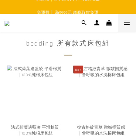
免運費 │ 滿$999元 超商取貨免運 
免運費 │ 滿$999元 超商取貨免運 
夏日搶購 │ 床寢1件95折 超取免運費
入會禮 │ 加入會員享$50元購物金
bedding 所有款式床包組
免運費 │ 滿$999元 超商取貨免運 
Top 4
法式荷葉邊藍凌 平滑棉質
復古格紋青草 微皺摺質感
｜100%純棉床包組
｜會呼吸的水洗棉床包組