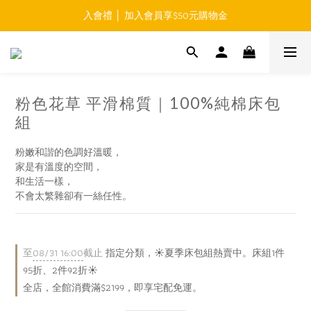
入會禮 │ 加入會員享$50元購物金
免運費 │ 滿$999元 超商取貨免運 
免運費 │ 滿$999元 超商取貨免運 
粉色花草 平滑棉質｜100%純棉床包
組
粉嫩和諧的色調好溫暖，
家是有溫度的空間，
和生活一樣，
不會太繁雜卻有一絲任性。
至
08/31 16:00
截止
指定分類，☀️夏季床包組熱賣中。床組1件
95折、2件92折☀️
全店，全館消費滿$2199，即享宅配免運。