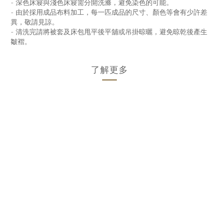
- 深色床寢與淺色床寢需分開洗滌，避免染色的可能。
- 由於採用成品布料加工，每一匹成品的尺寸、顏色等會有少許差
異，
敬請見諒。
- 清洗完請將被套及床包甩平後平舖或吊掛晾曬，
避免晾乾後產生
皺褶。
了解更多