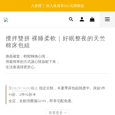
入會禮 │ 加入會員享$50元購物金
免運費 │ 滿$999元 超商取貨免運 
免運費 │ 滿$999元 超商取貨免運 
攪拌雙拼 裸睡柔軟｜好眠整夜的天竺
棉床包組
換面被套，輕鬆轉換心情，
用最簡單的方式讓心情放鬆下來，
生活會過得更舒心。
至
08/31 16:00
截止
指定分類，☀️夏季床包組熱賣中。床組1件
95折、2件92折☀️
全店，全館消費滿$2199，即享宅配免運。
查看更多