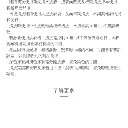
- 建議初次使用前先清水洗滌，把表面漿質及棉絮清洗掉再使用，
躺起來更舒適。
- 日後清洗建議使用大型洗衣袋，反面單獨清洗，不與其他衣物混
和洗滌。
- 清洗時使用中性洗劑輕柔模式機洗，水溫最高30度c，不建議烘
乾。
- 若必要使用烘衣機，溫度需控制30度c以下低溫低速進行，因棉
質布料遇高溫會容易有縮的可能。
- 產品因環境光線、相機參數、螢幕顯示器的不同，可能會有些許
誤差，以實際收到的商品為準。
- 深色床寢與淺色床寢需分開洗滌，避免染色的可能。
- 清洗完請將被套及床包甩平後平舖或吊掛晾曬，避免晾乾後產生
皺褶。
了解更多