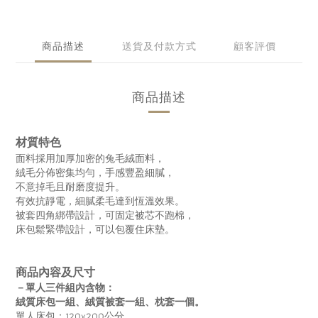
商品描述
送貨及付款方式
顧客評價
商品描述
材質特色
面料採用加厚加密的兔毛絨面料，
絨毛分佈密集均勻，手感豐盈細膩，
不意掉毛且耐磨度提升。
有效抗靜電，細膩柔毛達到恆溫效果。
被套四角綁帶設計，可固定被芯不跑棉，
床包鬆緊帶設計，可以包覆住床墊。
商品內容及尺寸
－單人三件組內含物：
絨質床包一組、絨質被套一組、枕套一個。
單人床包：120x200公分