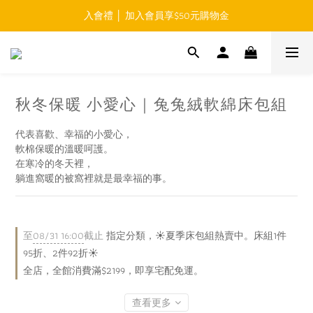
入會禮 │ 加入會員享$50元購物金
免運費 │ 滿$999元 超商取貨免運 
免運費 │ 滿$999元 超商取貨免運 
秋冬保暖 小愛心｜兔兔絨軟綿床包組
代表喜歡、幸福的小愛心，
軟棉保暖的溫暖呵護。
在寒冷的冬天裡，
躺進窩暖的被窩裡就是最幸福的事。
至
08/31 16:00
截止
指定分類，☀️夏季床包組熱賣中。床組1件
95折、2件92折☀️
全店，全館消費滿$2199，即享宅配免運。
查看更多