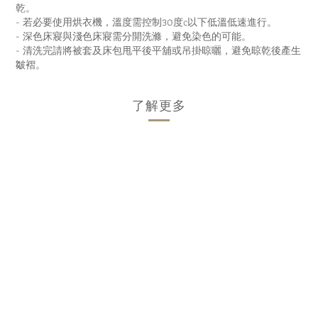
乾。
- 若必要使用烘衣機，溫度需控制30度c以下低溫低速進行。
- 深色床寢與淺色床寢需分開洗滌，避免染色的可能。
- 清洗完請將被套及床包甩平後平舖或吊掛晾曬，避免晾乾後產生
皺褶。
了解更多