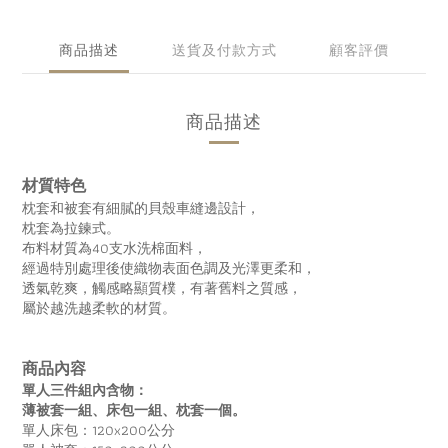
商品描述
送貨及付款方式
顧客評價
商品描述
材質特色
枕套和被套有細膩的貝殼車縫邊設計，
枕套為拉鍊式。
布料材質為40支水洗棉面料，
經過特別處理後使織物表面色調及光澤更柔和，
透氣乾爽，觸感略顯質樸，有著舊料之質感，
屬於越洗越柔軟的材質。
商品內容
單人三件組內含物：
薄被套一組、床包一組、枕套一個。
單人床包：120x200公分