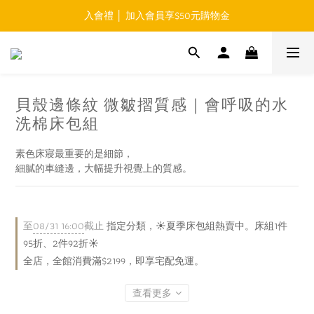
入會禮 │ 加入會員享$50元購物金
免運費 │ 滿$999元 超商取貨免運 
免運費 │ 滿$999元 超商取貨免運 
貝殼邊條紋 微皺摺質感｜會呼吸的水
洗棉床包組
素色床寢最重要的是細節，
細膩的車縫邊，大幅提升視覺上的質感。
至
08/31 16:00
截止
指定分類，☀️夏季床包組熱賣中。床組1件
95折、2件92折☀️
全店，全館消費滿$2199，即享宅配免運。
查看更多