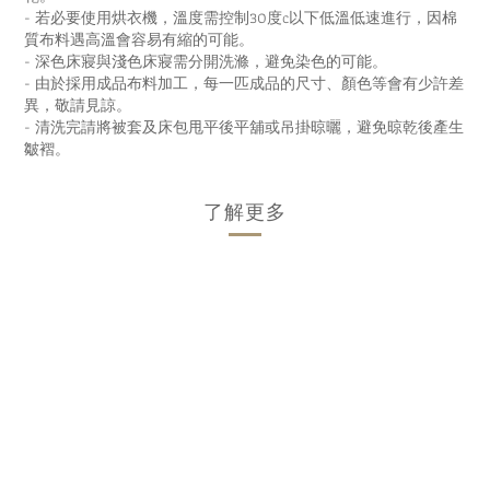
- 若必要使用烘衣機，溫度需控制30度c以下低溫低速進行，
因棉
質布料遇高溫會容易有縮的可能。
- 深色床寢與淺色床寢需分開洗滌，避免染色的可能。
- 由於採用成品布料加工，每一匹成品的尺寸、顏色等會有少許差
異，
敬請見諒。
- 清洗完請將被套及床包甩平後平舖或吊掛晾曬，
避免晾乾後產生
皺褶。
了解更多