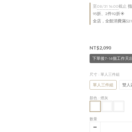
至
08/31 16:00
截止
指
95折、2件92折☀️
全店，全館消費滿$2
NT$2,090
下單後7-14個工作天
尺寸
: 單人三件組
單人三件組
雙人
顏色
: 煙灰
數量