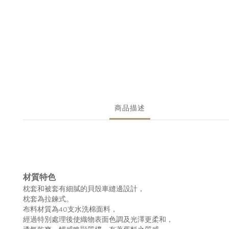
商品描述
材質特色
枕套和被套有細膩的貝殼車縫邊設計，
枕套為拉鍊式。
布料材質為40支水洗棉面料，
經過特別處理後使織物表面色調及光澤更柔和，