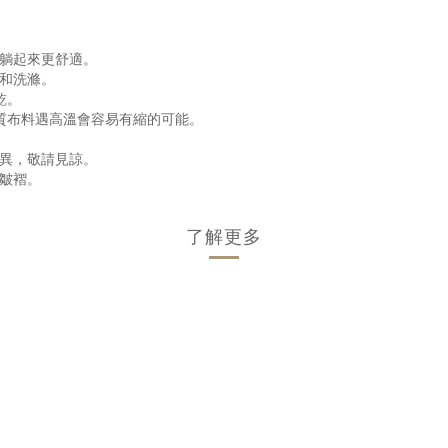
躺起來更舒適。
和洗滌。
乾。
質布料遇高溫會容易有縮的可能。
差異，
敬請見諒。
皺褶。
了解更多