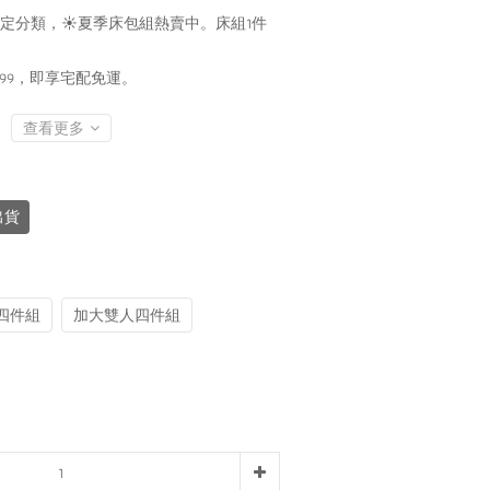
定分類，☀️夏季床包組熱賣中。床組1件
199，即享宅配免運。
查看更多
出貨
四件組
加大雙人四件組