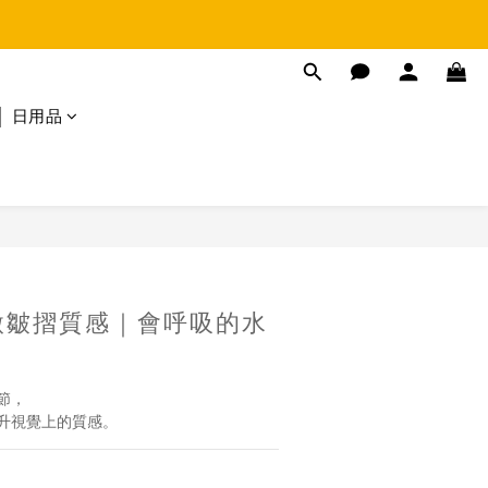
│ 日用品
立即購買
微皺摺質感｜會呼吸的水
節，
升視覺上的質感。