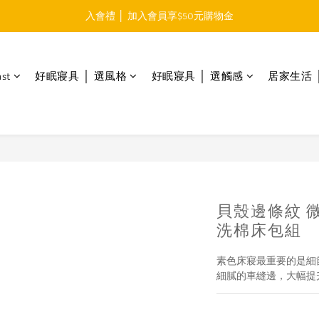
免運費 │ 滿$999元 超商取貨免運 
免運費 │ 滿$999元 超商取貨免運 
st
好眠寢具 │ 選風格
好眠寢具 │ 選觸感
居家生活 
貝殼邊條紋 
洗棉床包組
素色床寢最重要的是細
細膩的車縫邊，大幅提