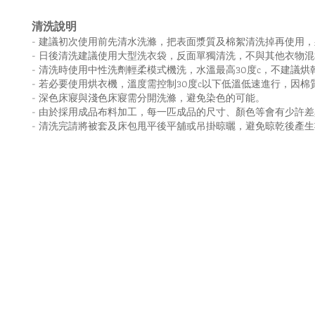
清洗說明
- 建議初次使用前先清水洗滌，把表面漿質及棉絮清洗掉再使用，
- 日後清洗建議使用大型洗衣袋，反面單獨清洗，
不與其他衣物混
- 清洗時使用中性洗劑輕柔模式機洗，水溫最高30度c，
不建議烘
- 若必要使用烘衣機，溫度需控制30度c以下低溫低速進行，
因棉
- 深色床寢與淺色床寢需分開洗滌，避免染色的可能。
- 由於採用成品布料加工，每一匹成品的尺寸、顏色等會有少許
- 清洗完請將被套及床包甩平後平舖或吊掛晾曬，
避免晾乾後產生