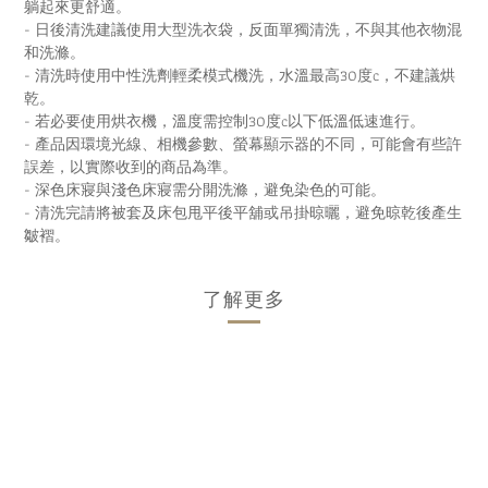
躺起來更舒適。
- 日後清洗建議使用大型洗衣袋，反面單獨清洗，不與其他衣物混
和洗滌。
- 清洗時使用中性洗劑輕柔模式機洗，水溫最高30度c，不建議烘
乾。
- 若必要使用烘衣機，溫度需控制30度c以下低溫低速進行。
- 產品因環境光線、相機參數、螢幕顯示器的不同，可能會有些許
誤差，以實際收到的商品為準。
- 深色床寢與淺色床寢需分開洗滌，避免染色的可能。
- 清洗完請將被套及床包甩平後平舖或吊掛晾曬，避免晾乾後產生
皺褶。
了解更多