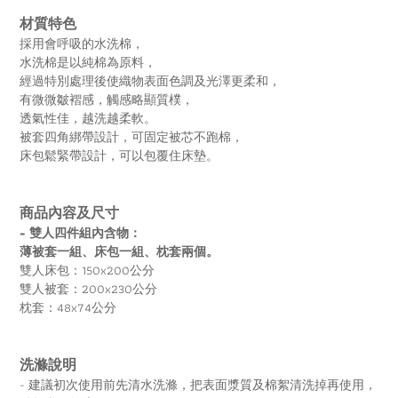
材質特色
採用會呼吸的水洗棉，
水洗棉是以純棉為原料，
經過特別處理後使織物表面色調及光澤更柔和，
有微微皺褶感，觸感略顯質樸，
透氣性佳，越洗越柔軟。
被套四角綁帶設計，可固定被芯不跑棉，
床包鬆緊帶設計，可以包覆住床墊。
商品內容及尺寸
- 雙人四件組內含物：
薄被套一組、床包一組、枕套兩個。
雙人床包：150x200公分
雙人被套：200x230公分
枕套：48x74公分
洗滌說明
- 建議初次使用前先清水洗滌，把表面漿質及棉絮清洗掉再使用，