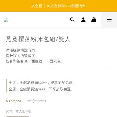
入會禮 │ 加入會員享$50元購物金
免運費 │ 滿$999元 超商取貨免運 
免運費 │ 滿$999元 超商取貨免運 
覓竟櫻落粉床包組/雙人
深淺線條簡潔有力，
提升寢間的豐富度，
枕套和被套為一面條紋、一面素色。
全店，全館消費滿$2199，即享宅配免運。
全店，全館消費滿$999，即享超取免運。
NT$2,290
NT$2,190
尺寸
: 雙人四件組