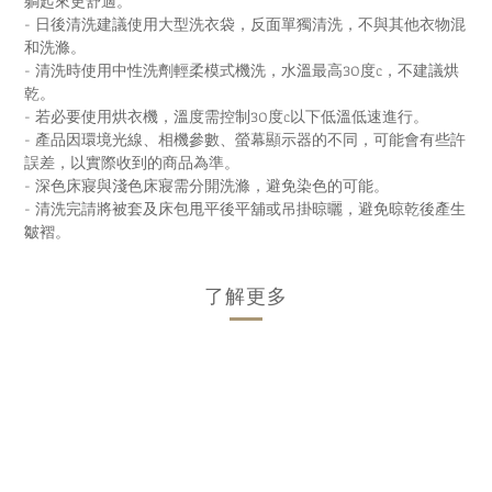
躺起來更舒適。
- 日後清洗建議使用大型洗衣袋，反面單獨清洗，不與其他衣物混
和洗滌。
- 清洗時使用中性洗劑輕柔模式機洗，水溫最高30度c，不建議烘
乾。
- 若必要使用烘衣機，溫度需控制30度c以下低溫低速進行。
- 產品因環境光線、相機參數、螢幕顯示器的不同，可能會有些許
誤差，以實際收到的商品為準。
- 深色床寢與淺色床寢需分開洗滌，避免染色的可能。
- 清洗完請將被套及床包甩平後平舖或吊掛晾曬，避免晾乾後產生
皺褶。
了解更多