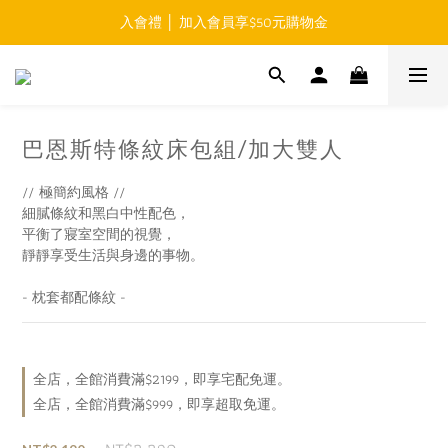
入會禮 │ 加入會員享$50元購物金
免運費 │ 滿$999元 超商取貨免運 
免運費 │ 滿$999元 超商取貨免運 
巴恩斯特條紋床包組/加大雙人
// 極簡約風格 //
細膩條紋和黑白中性配色，
平衡了寢室空間的視覺，
靜靜享受生活與身邊的事物。
- 枕套都配條紋 -
全店，全館消費滿$2199，即享宅配免運。
全店，全館消費滿$999，即享超取免運。