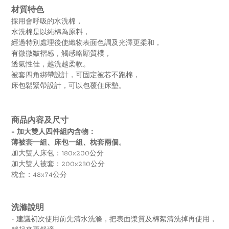
材質特色
採用會呼吸的水洗棉，
水洗棉是以純棉為原料，
經過特別處理後使織物表面色調及光澤更柔和，
有微微皺褶感，觸感略顯質樸，
透氣性佳，越洗越柔軟。
被套四角綁帶設計，可固定被芯不跑棉，
床包鬆緊帶設計，可以包覆住床墊。
商品內容及尺寸
- 加大雙人四件組內含物：
薄被套一組、床包一組、枕套兩個。
加大雙人床包：180x200公分
加大雙人被套：200x230公分
枕套：48x74公分
洗滌說明
- 建議初次使用前先清水洗滌，把表面漿質及棉絮清洗掉再使用，