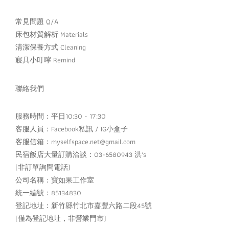
常見問題 Q/A
床包材質解析 Materials
清潔保養方式 Cleaning
寢具小叮嚀 Remind
聯絡我們
服務時間：平日10:30 - 17:30
客服人員：
Facebook私訊
/
IG小盒子
客服信箱：myselfspace.net@gmail.com
民宿飯店大量訂購洽談：03-6580943 洪's
(非訂單詢問電話)
公司名稱：寶如果工作室
統一編號：85134830
登記地址：新竹縣竹北市嘉豐六路二段45號
(僅為登記地址，非營業門市)