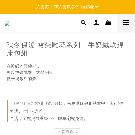
入會禮 │ 加入會員享$50元購物金
免運費 │ 滿$999元 超商取貨免運 
免運費 │ 滿$999元 超商取貨免運 
秋冬保暖 雲朵雕花系列｜牛奶絨軟綿
床包組
在軟綿的雲朵裡，
可以放肆地哭、大聲的笑，
做一場微甜的夢。
至
08/31 16:00
截止
指定分類，☀️夏季床包組熱賣中。床組1件
95折、2件92折☀️
全店，全館消費滿$2199，即享宅配免運。
查看更多