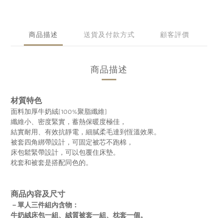
商品描述
送貨及付款方式
顧客評價
商品描述
材質特色
面料加厚牛奶絨(100%聚脂纖維)
纖維小、密度緊實，蓄熱保暖度極佳，
結實耐用、有效抗靜電，細膩柔毛達到恆溫效果。
被套四角綁帶設計，可固定被芯不跑棉，
床包鬆緊帶設計，可以包覆住床墊。
枕套和被套是搭配同色的。
商品內容及尺寸
－單人三件組內含物：
牛奶絨床包一組、絨質被套一組、枕套一個。