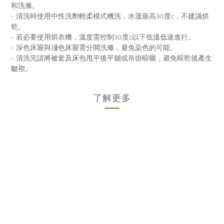
和洗滌。
- 清洗時使用中性洗劑輕柔模式機洗，水溫最高30度c，不建議烘
乾。
- 若必要使用烘衣機，溫度需控制30度c以下低溫低速進行。
- 深色床寢與淺色床寢需分開洗滌，避免染色的可能。
- 清洗完請將被套及床包甩平後平舖或吊掛晾曬，避免晾乾後產生
皺褶。
了解更多