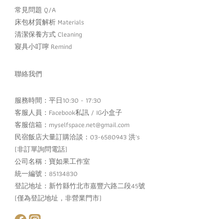
常見問題 Q/A
床包材質解析 Materials
清潔保養方式 Cleaning
寢具小叮嚀 Remind
聯絡我們
服務時間：平日10:30 - 17:30
客服人員：
Facebook私訊
/
IG小盒子
客服信箱：myselfspace.net@gmail.com
民宿飯店大量訂購洽談：03-6580943 洪's
(非訂單詢問電話)
公司名稱：寶如果工作室
統一編號：85134830
登記地址：新竹縣竹北市嘉豐六路二段45號
(僅為登記地址，非營業門市)