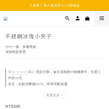
入會禮 │ 加入會員享$50元購物金
免運費 │ 滿$999元 超商取貨免運 
免運費 │ 滿$999元 超商取貨免運 
不銹鋼冰塊小夾子
小小一個，多種用途，
美味時刻享受。
至
12/31 16:00
截止
指定分類，🧋生活收納小物優惠中，任選三
件折50元
全店，全館消費滿$2199，即享宅配免運。
查看更多
NT$220