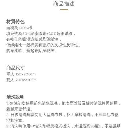
商品描述
材質特色
面料為100%棉，
填充物為80%聚脂纖維+20%超細纖維，
有較佳的吸濕透氣感及蓬鬆性，
使纖維比一般棉質有更好的支撐性及彈性。
觸感柔軟、蓋起來貼身乾爽。
商品尺寸
單人 150x200cm
雙人 200x230cm
清洗說明
1. 建議初次使用前先清水洗滌，把表面漿質及棉絮清洗掉再使用，
躺起來更舒適。
2. 日後清洗建議使用大型洗衣袋，反面單獨清洗，不與其他衣物
混和洗滌。
3. 清洗時使用中性洗劑輕柔模式機洗，水溫最高30度c，不建議烘