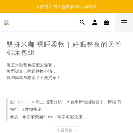
入會禮 │ 加入會員享$50元購物金
免運費 │ 滿$999元 超商取貨免運 
免運費 │ 滿$999元 超商取貨免運 
雙拼米咖 裸睡柔軟｜好眠整夜的天竺
棉床包組
溫柔米咖雙色搭配無違和，
換面被套，輕鬆轉換心情，
低調簡單風格卻又不失質感！
至
08/31 16:00
截止
指定分類，☀️夏季床包組熱賣中。床組1件
95折、2件92折☀️
全店，全館消費滿$2199，即享宅配免運。
查看更多