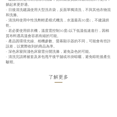
躺起來更舒適。
- 日後清洗建議使用大型洗衣袋，反面單獨清洗，不與其他衣物混
和洗滌。
- 清洗時使用中性洗劑輕柔模式機洗，水溫最高30度c，不建議烘
乾。
- 若必要使用烘衣機，溫度需控制30度c以下低溫低速進行，因棉
質布料遇高溫會容易有縮的可能。
- 產品因環境光線、相機參數、螢幕顯示器的不同，可能會有些許
誤差，以實際收到的商品為準。
- 深色床寢與淺色床寢需分開洗滌，避免染色的可能。
- 清洗完請將被套及床包甩平後平舖或吊掛晾曬，避免晾乾後產生
皺褶。
了解更多