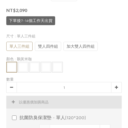
NT$2,090
下單後7-14個工作天出貨
尺寸
: 單人三件組
單人三件組
雙人四件組
加大雙人四件組
顏色
: 鵝黃米咖
數量
以優惠價加購商品
抗菌防臭保潔墊 - 單人(120*200)