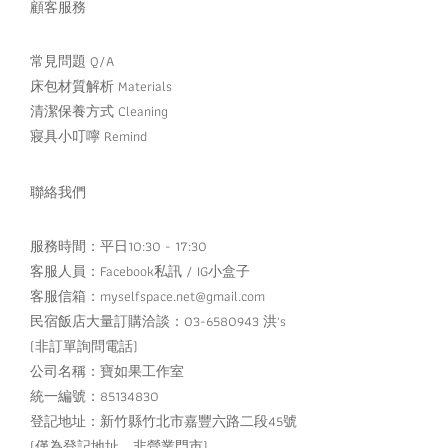
顧客服務
常見問題 Q/A
床包材質解析 Materials
清潔保養方式 Cleaning
寢具小叮嚀 Remind
聯絡我們
服務時間：平日10:30 - 17:30
客服人員：
Facebook私訊
/
IG小盒子
客服信箱：myselfspace.net@gmail.com
民宿飯店大量訂購洽談：03-6580943 洪's
(非訂單詢問電話)
公司名稱：寶如果工作室
統一編號：85134830
登記地址：新竹縣竹北市嘉豐六路二段45號
(僅為登記地址，非營業門市)