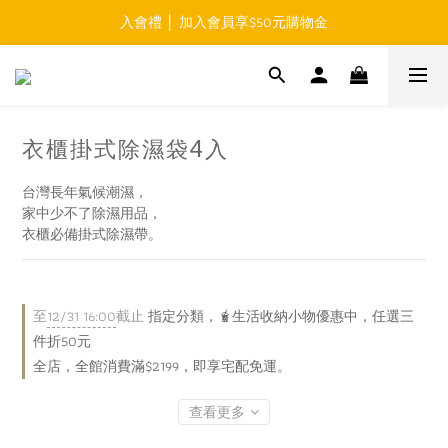
入會禮 │ 加入會員享$50元購物金
免運費 │ 滿$999元 超商取貨免運 
免運費 │ 滿$999元 超商取貨免運 
衣櫃掛式除濕袋4入
台灣長年氣候潮濕，
家中少不了除濕用品，
衣櫃必備掛式除濕帶。
至
12/31 16:00
截止
指定分類，🧋生活收納小物優惠中，任選三
件折50元
全店，全館消費滿$2199，即享宅配免運。
查看更多